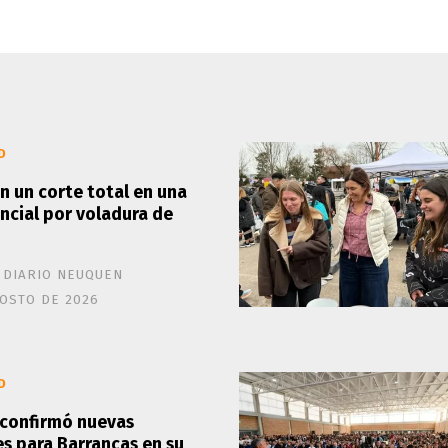
D
n un corte total en una
incial por voladura de
 DIARIO NEUQUEN
OSTO DE 2026
D
 confirmó nuevas
es para Barrancas en su